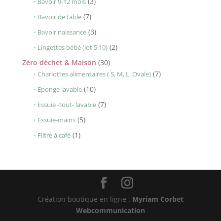
3
3
Bavoir 9-12 mois
produits
7
7
Bavoir de table
produits
3
3
Bavoir naissance
produits
2
2
Lingettes bébé (lot 5,10)
produits
30
Zéro déchet & Maison
30
produits
7
7
Charlottes alimentaires ( S, M, L, Ovale)
produits
10
10
Eponge lavable
produits
7
7
Essuie -tout- lavable
produits
5
5
Essuie-mains
produits
1
1
Filtre à café
produit
Création boutique en ligne :
Myriam Corbet
Webcommunication