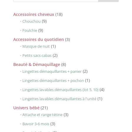
18
Accessoires cheveux
18
9
produits
9
Chouchou
produits
9
9
Foulchie
produits
3
Accessoires du quotidien
3
1
produits
1
Masque de nuit
produit
2
2
Petits sacs cabas
produits
8
Beauté & Démaquillage
8
produits
2
2
Lingettes démaquillantes + panier
produits
1
1
Lingettes démaquillantes + pochon
produit
4
4
Lingettes lavables démaquillantes (lot 5, 10)
produits
1
1
Lingettes lavables démaquillantes à l'unité
produit
21
Univers bébé
21
produits
3
3
Attache et range tétine
produits
3
3
Bavoir 3-6 mois
produits