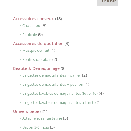
18
Accessoires cheveux
18
9
produits
9
Chouchou
produits
9
9
Foulchie
produits
3
Accessoires du quotidien
3
1
produits
1
Masque de nuit
produit
2
2
Petits sacs cabas
produits
8
Beauté & Démaquillage
8
produits
2
2
Lingettes démaquillantes + panier
produits
1
1
Lingettes démaquillantes + pochon
produit
4
4
Lingettes lavables démaquillantes (lot 5, 10)
produits
1
1
Lingettes lavables démaquillantes à l'unité
produit
21
Univers bébé
21
produits
3
3
Attache et range tétine
produits
3
3
Bavoir 3-6 mois