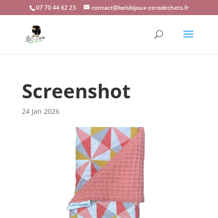
07 70 44 62 23
contact@belsbijoux-zerodechets.fr
Screenshot
24 Jan 2026