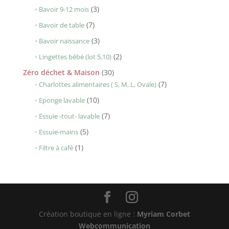
produits
3
3
Bavoir 9-12 mois
produits
7
7
Bavoir de table
produits
3
3
Bavoir naissance
produits
2
2
Lingettes bébé (lot 5,10)
produits
30
Zéro déchet & Maison
30
produits
7
7
Charlottes alimentaires ( S, M, L, Ovale)
produits
10
10
Eponge lavable
produits
7
7
Essuie -tout- lavable
produits
5
5
Essuie-mains
produits
1
1
Filtre à café
produit
Création boutique en ligne :
Myriam Corbet
Webcommunication