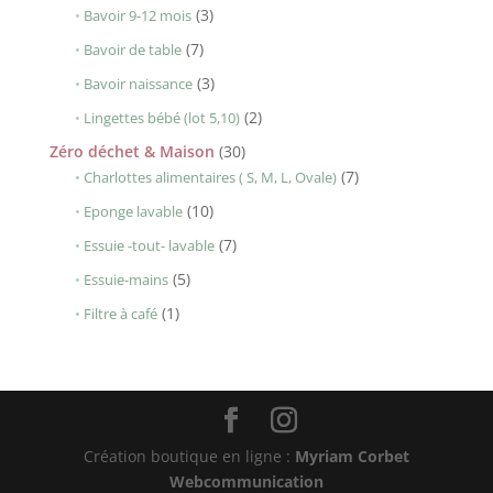
produits
3
3
Bavoir 9-12 mois
produits
7
7
Bavoir de table
produits
3
3
Bavoir naissance
produits
2
2
Lingettes bébé (lot 5,10)
produits
30
Zéro déchet & Maison
30
produits
7
7
Charlottes alimentaires ( S, M, L, Ovale)
produits
10
10
Eponge lavable
produits
7
7
Essuie -tout- lavable
produits
5
5
Essuie-mains
produits
1
1
Filtre à café
produit
Création boutique en ligne :
Myriam Corbet
Webcommunication