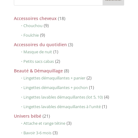
18
Accessoires cheveux
18
9
produits
9
Chouchou
produits
9
9
Foulchie
produits
3
Accessoires du quotidien
3
1
produits
1
Masque de nuit
produit
2
2
Petits sacs cabas
produits
8
Beauté & Démaquillage
8
produits
2
2
Lingettes démaquillantes + panier
produits
1
1
Lingettes démaquillantes + pochon
produit
4
4
Lingettes lavables démaquillantes (lot 5, 10)
produits
1
1
Lingettes lavables démaquillantes à l'unité
produit
21
Univers bébé
21
produits
3
3
Attache et range tétine
produits
3
3
Bavoir 3-6 mois