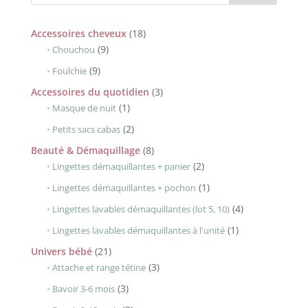
18
Accessoires cheveux
18
9
produits
9
Chouchou
produits
9
9
Foulchie
produits
3
Accessoires du quotidien
3
1
produits
1
Masque de nuit
produit
2
2
Petits sacs cabas
produits
8
Beauté & Démaquillage
8
produits
2
2
Lingettes démaquillantes + panier
produits
1
1
Lingettes démaquillantes + pochon
produit
4
4
Lingettes lavables démaquillantes (lot 5, 10)
produits
1
1
Lingettes lavables démaquillantes à l'unité
produit
21
Univers bébé
21
produits
3
3
Attache et range tétine
produits
3
3
Bavoir 3-6 mois
produits