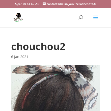
07 70 44 62 23
contact@belsbijoux-zerodechets.fr
chouchou2
6 Jan 2021