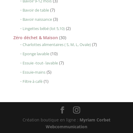
3
3
Bavoir 9-12 mois
produits
7
7
Bavoir de table
produits
3
3
Bavoir naissance
produits
2
2
Lingettes bébé (lot 5,10)
produits
30
Zéro déchet & Maison
30
produits
7
7
Charlottes alimentaires ( S, M, L, Ovale)
produits
10
10
Eponge lavable
produits
7
7
Essuie -tout- lavable
produits
5
5
Essuie-mains
produits
1
1
Filtre à café
produit
Création boutique en ligne :
Myriam Corbet
Webcommunication