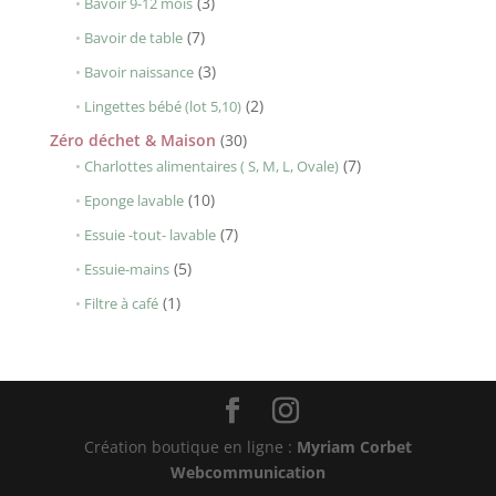
3
3
Bavoir 9-12 mois
produits
7
7
Bavoir de table
produits
3
3
Bavoir naissance
produits
2
2
Lingettes bébé (lot 5,10)
produits
30
Zéro déchet & Maison
30
produits
7
7
Charlottes alimentaires ( S, M, L, Ovale)
produits
10
10
Eponge lavable
produits
7
7
Essuie -tout- lavable
produits
5
5
Essuie-mains
produits
1
1
Filtre à café
produit
Création boutique en ligne :
Myriam Corbet
Webcommunication