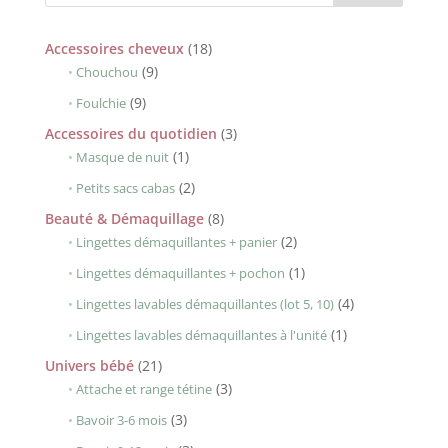
18
Accessoires cheveux
18
9
produits
9
Chouchou
produits
9
9
Foulchie
produits
3
Accessoires du quotidien
3
1
produits
1
Masque de nuit
produit
2
2
Petits sacs cabas
produits
8
Beauté & Démaquillage
8
produits
2
2
Lingettes démaquillantes + panier
produits
1
1
Lingettes démaquillantes + pochon
produit
4
4
Lingettes lavables démaquillantes (lot 5, 10)
produits
1
1
Lingettes lavables démaquillantes à l'unité
produit
21
Univers bébé
21
produits
3
3
Attache et range tétine
produits
3
3
Bavoir 3-6 mois
produits