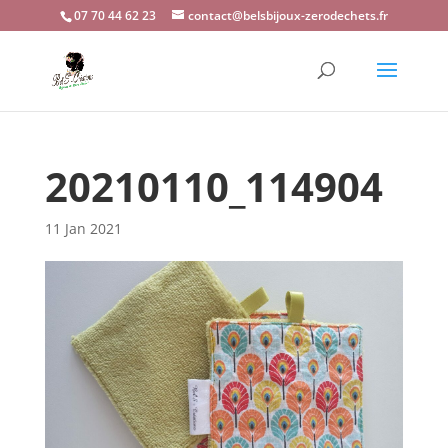
07 70 44 62 23
contact@belsbijoux-zerodechets.fr
20210110_114904
11 Jan 2021