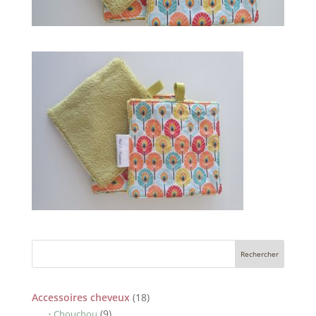
18
Accessoires cheveux
18
9
produits
9
Chouchou