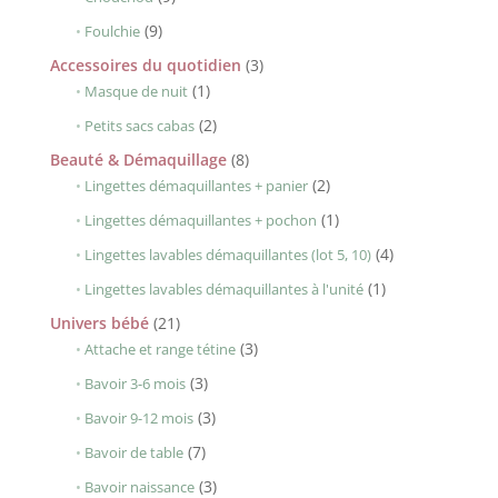
produits
9
9
Foulchie
produits
3
Accessoires du quotidien
3
1
produits
1
Masque de nuit
produit
2
2
Petits sacs cabas
produits
8
Beauté & Démaquillage
8
produits
2
2
Lingettes démaquillantes + panier
produits
1
1
Lingettes démaquillantes + pochon
produit
4
4
Lingettes lavables démaquillantes (lot 5, 10)
produits
1
1
Lingettes lavables démaquillantes à l'unité
produit
21
Univers bébé
21
produits
3
3
Attache et range tétine
produits
3
3
Bavoir 3-6 mois
produits
3
3
Bavoir 9-12 mois
produits
7
7
Bavoir de table
produits
3
3
Bavoir naissance