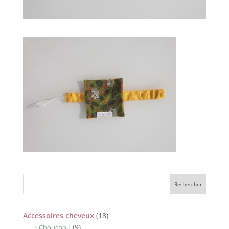
18
Accessoires cheveux
18
9
produits
9
Chouchou