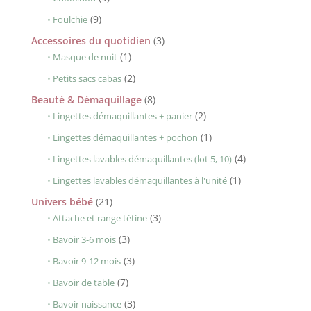
produits
9
9
Foulchie
produits
3
Accessoires du quotidien
3
1
produits
1
Masque de nuit
produit
2
2
Petits sacs cabas
produits
8
Beauté & Démaquillage
8
produits
2
2
Lingettes démaquillantes + panier
produits
1
1
Lingettes démaquillantes + pochon
produit
4
4
Lingettes lavables démaquillantes (lot 5, 10)
produits
1
1
Lingettes lavables démaquillantes à l'unité
produit
21
Univers bébé
21
produits
3
3
Attache et range tétine
produits
3
3
Bavoir 3-6 mois
produits
3
3
Bavoir 9-12 mois
produits
7
7
Bavoir de table
produits
3
3
Bavoir naissance