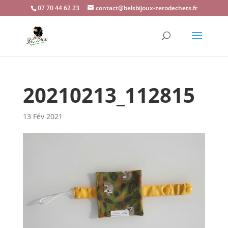
07 70 44 62 23
contact@belsbijoux-zerodechets.fr
20210213_112815
13 Fév 2021