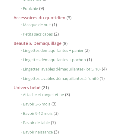
produits
9
9
Foulchie
produits
3
Accessoires du quotidien
3
1
produits
1
Masque de nuit
produit
2
2
Petits sacs cabas
produits
8
Beauté & Démaquillage
8
produits
2
2
Lingettes démaquillantes + panier
produits
1
1
Lingettes démaquillantes + pochon
produit
4
4
Lingettes lavables démaquillantes (lot 5, 10)
produits
1
1
Lingettes lavables démaquillantes à l'unité
produit
21
Univers bébé
21
produits
3
3
Attache et range tétine
produits
3
3
Bavoir 3-6 mois
produits
3
3
Bavoir 9-12 mois
produits
7
7
Bavoir de table
produits
3
3
Bavoir naissance