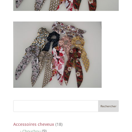
18
Accessoires cheveux
18
9
produits
9
Chouchou