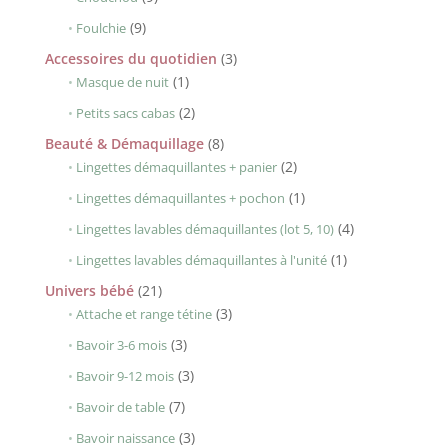
produits
9
9
Foulchie
produits
3
Accessoires du quotidien
3
1
produits
1
Masque de nuit
produit
2
2
Petits sacs cabas
produits
8
Beauté & Démaquillage
8
produits
2
2
Lingettes démaquillantes + panier
produits
1
1
Lingettes démaquillantes + pochon
produit
4
4
Lingettes lavables démaquillantes (lot 5, 10)
produits
1
1
Lingettes lavables démaquillantes à l'unité
produit
21
Univers bébé
21
produits
3
3
Attache et range tétine
produits
3
3
Bavoir 3-6 mois
produits
3
3
Bavoir 9-12 mois
produits
7
7
Bavoir de table
produits
3
3
Bavoir naissance