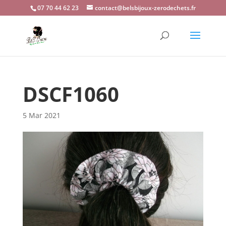
07 70 44 62 23
contact@belsbijoux-zerodechets.fr
DSCF1060
5 Mar 2021