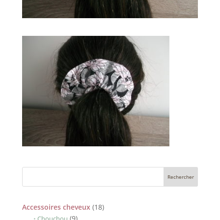
18
Accessoires cheveux
18
9
produits
9
Chouchou