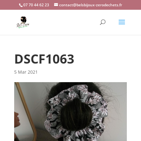
07 70 44 62 23
contact@belsbijoux-zerodechets.fr
DSCF1063
5 Mar 2021