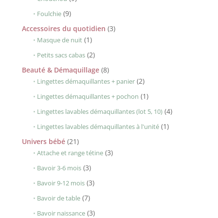
produits
9
9
Foulchie
produits
3
Accessoires du quotidien
3
1
produits
1
Masque de nuit
produit
2
2
Petits sacs cabas
produits
8
Beauté & Démaquillage
8
produits
2
2
Lingettes démaquillantes + panier
produits
1
1
Lingettes démaquillantes + pochon
produit
4
4
Lingettes lavables démaquillantes (lot 5, 10)
produits
1
1
Lingettes lavables démaquillantes à l'unité
produit
21
Univers bébé
21
produits
3
3
Attache et range tétine
produits
3
3
Bavoir 3-6 mois
produits
3
3
Bavoir 9-12 mois
produits
7
7
Bavoir de table
produits
3
3
Bavoir naissance