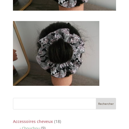
18
Accessoires cheveux
18
9
produits
9
Chouchou