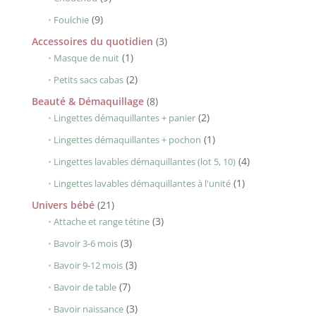
produits
9
9
Foulchie
produits
3
Accessoires du quotidien
3
1
produits
1
Masque de nuit
produit
2
2
Petits sacs cabas
produits
8
Beauté & Démaquillage
8
produits
2
2
Lingettes démaquillantes + panier
produits
1
1
Lingettes démaquillantes + pochon
produit
4
4
Lingettes lavables démaquillantes (lot 5, 10)
produits
1
1
Lingettes lavables démaquillantes à l'unité
produit
21
Univers bébé
21
produits
3
3
Attache et range tétine
produits
3
3
Bavoir 3-6 mois
produits
3
3
Bavoir 9-12 mois
produits
7
7
Bavoir de table
produits
3
3
Bavoir naissance