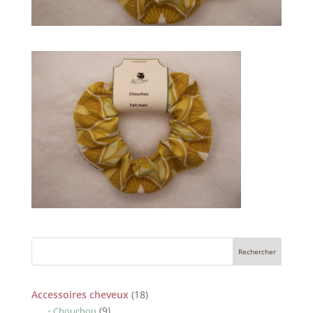
18
Accessoires cheveux
18
9
produits
9
Chouchou