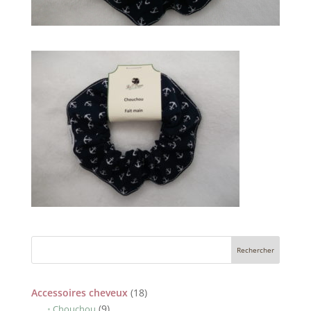
18
Accessoires cheveux
18
9
produits
9
Chouchou