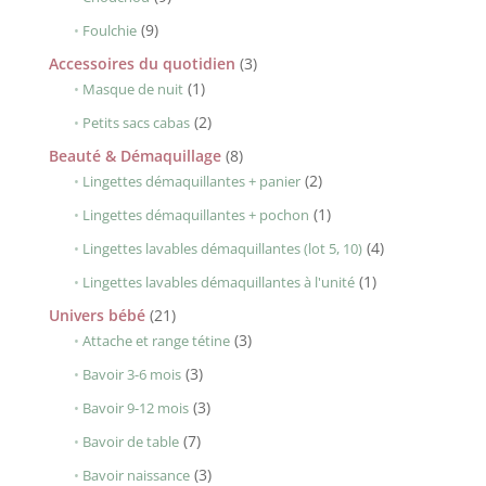
produits
9
9
Foulchie
produits
3
Accessoires du quotidien
3
1
produits
1
Masque de nuit
produit
2
2
Petits sacs cabas
produits
8
Beauté & Démaquillage
8
produits
2
2
Lingettes démaquillantes + panier
produits
1
1
Lingettes démaquillantes + pochon
produit
4
4
Lingettes lavables démaquillantes (lot 5, 10)
produits
1
1
Lingettes lavables démaquillantes à l'unité
produit
21
Univers bébé
21
produits
3
3
Attache et range tétine
produits
3
3
Bavoir 3-6 mois
produits
3
3
Bavoir 9-12 mois
produits
7
7
Bavoir de table
produits
3
3
Bavoir naissance