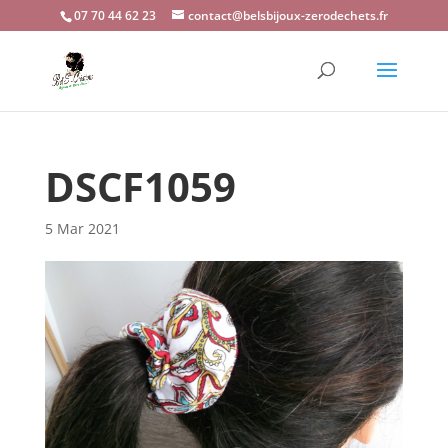
07 70 44 62 23
contact@belsbijoux-zerodechets.fr
DSCF1059
5 Mar 2021