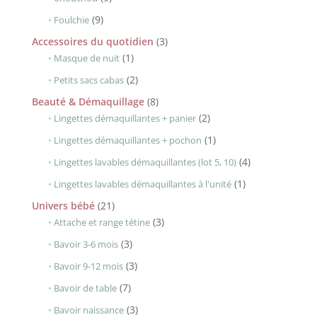
produits
9
9
Foulchie
produits
3
Accessoires du quotidien
3
1
produits
1
Masque de nuit
produit
2
2
Petits sacs cabas
produits
8
Beauté & Démaquillage
8
produits
2
2
Lingettes démaquillantes + panier
produits
1
1
Lingettes démaquillantes + pochon
produit
4
4
Lingettes lavables démaquillantes (lot 5, 10)
produits
1
1
Lingettes lavables démaquillantes à l'unité
produit
21
Univers bébé
21
produits
3
3
Attache et range tétine
produits
3
3
Bavoir 3-6 mois
produits
3
3
Bavoir 9-12 mois
produits
7
7
Bavoir de table
produits
3
3
Bavoir naissance