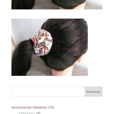
18
Accessoires cheveux
18
9
produits
9
Chouchou