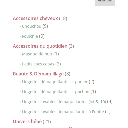
18
Accessoires cheveux
18
9
produits
9
Chouchou
produits
9
9
Foulchie
produits
3
Accessoires du quotidien
3
1
produits
1
Masque de nuit
produit
2
2
Petits sacs cabas
produits
8
Beauté & Démaquillage
8
produits
2
2
Lingettes démaquillantes + panier
produits
1
1
Lingettes démaquillantes + pochon
produit
4
4
Lingettes lavables démaquillantes (lot 5, 10)
produit
1
1
Lingettes lavables démaquillantes à l'unité
produit
21
Univers bébé
21