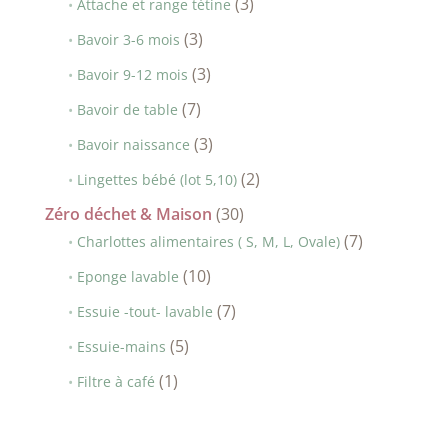
produits
3
3
Attache et range tétine
produits
3
3
Bavoir 3-6 mois
produits
3
3
Bavoir 9-12 mois
produits
7
7
Bavoir de table
produits
3
3
Bavoir naissance
produits
2
2
Lingettes bébé (lot 5,10)
produits
30
Zéro déchet & Maison
30
produits
7
7
Charlottes alimentaires ( S, M, L, Ovale)
produits
10
10
Eponge lavable
produits
7
7
Essuie -tout- lavable
produits
5
5
Essuie-mains
produits
1
1
Filtre à café
produit