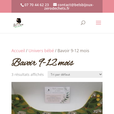
07 70 44 62 23
contact@belsbijoux-
zerodechets.fr
Accueil
/
Univers bébé
/ Bavoir 9-12 mois
Bavoir 9-12 mois
3 résultats affichés