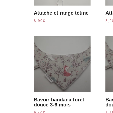
Attache et range tétine
Att
8,90
€
8,9
Bavoir bandana forêt
Ba
douce 3-6 mois
do
9,40
€
9,2