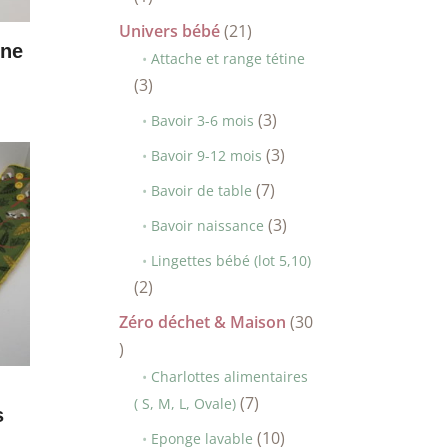
produit
21
Univers bébé
21
ine
produits
Attache et range tétine
3
3
produits
3
3
Bavoir 3-6 mois
produits
3
3
Bavoir 9-12 mois
produits
7
7
Bavoir de table
produits
3
3
Bavoir naissance
produits
Lingettes bébé (lot 5,10)
2
2
produits
Zéro déchet & Maison
30
30
produits
Charlottes alimentaires
7
7
( S, M, L, Ovale)
s
produits
10
10
Eponge lavable