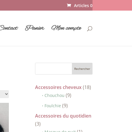
Articles 0
Contact
Panier
Mon compte
18
Accessoires cheveux
18
9
produits
9
Chouchou
produits
9
9
Foulchie
produits
Accessoires du quotidien
3
3
produits
1
1
Masque de nuit