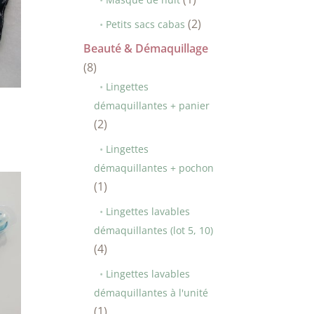
produit
2
2
Petits sacs cabas
produits
Beauté & Démaquillage
8
8
produits
Lingettes
démaquillantes + panier
2
2
produits
Lingettes
démaquillantes + pochon
1
1
produit
Lingettes lavables
démaquillantes (lot 5, 10)
4
4
produits
Lingettes lavables
démaquillantes à l'unité
1
1