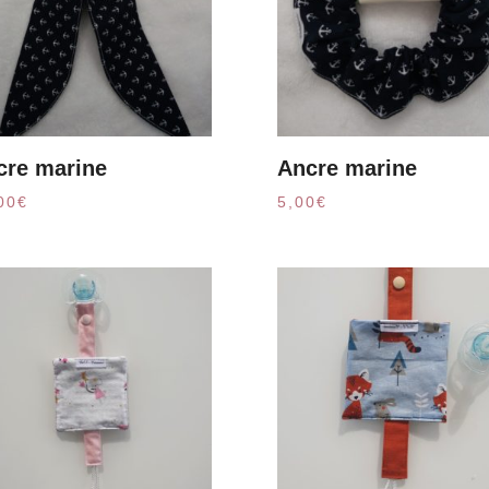
cre marine
Ancre marine
00
€
5,00
€