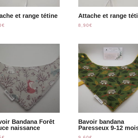
ache et range tétine
Attache et range tét
0
€
8,90
€
voir Bandana Forêt
Bavoir bandana
uce naissance
Paresseux 9-12 moi
5
€
9,60
€