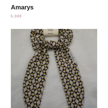
Amarys
5,00
€