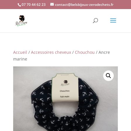
07 70 44 62 23
contact@belsbijoux-zerodechets.fr
Accueil
/
Accessoires cheveux
/
Chouchou
/ Ancre
marine