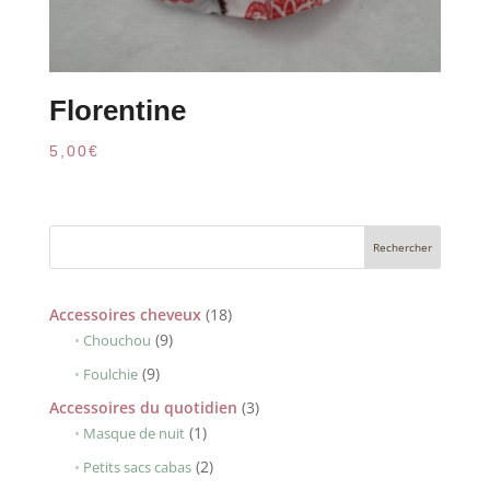
Florentine
5,00
€
18
Accessoires cheveux
18
9
produits
9
Chouchou
produits
9
9
Foulchie
produits
3
Accessoires du quotidien
3
1
produits
1
Masque de nuit
produit
2
2
Petits sacs cabas