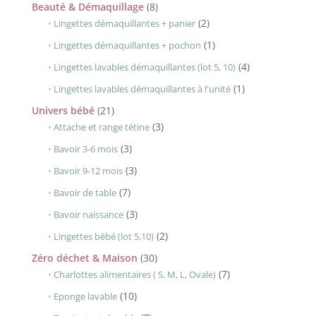
produits
8
Beauté & Démaquillage
8
produits
2
2
Lingettes démaquillantes + panier
produits
1
1
Lingettes démaquillantes + pochon
produit
4
4
Lingettes lavables démaquillantes (lot 5, 10)
produits
1
1
Lingettes lavables démaquillantes à l'unité
produit
21
Univers bébé
21
produits
3
3
Attache et range tétine
produits
3
3
Bavoir 3-6 mois
produits
3
3
Bavoir 9-12 mois
produits
7
7
Bavoir de table
produits
3
3
Bavoir naissance
produits
2
2
Lingettes bébé (lot 5,10)
produits
30
Zéro déchet & Maison
30
produits
7
7
Charlottes alimentaires ( S, M, L, Ovale)
produits
10
10
Eponge lavable
produits