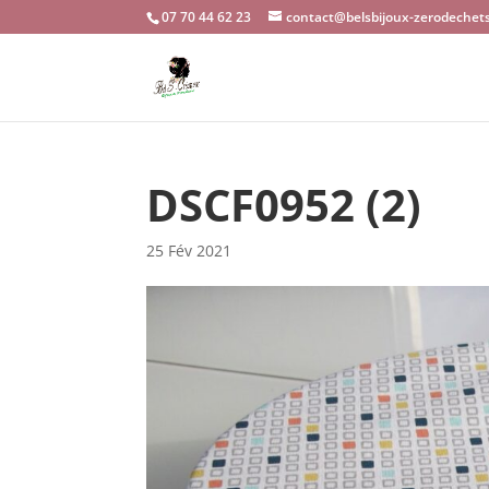
07 70 44 62 23
contact@belsbijoux-zerodechets
DSCF0952 (2)
25 Fév 2021