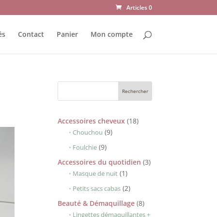
Articles 0
és
Contact
Panier
Mon compte
18
Accessoires cheveux
18
9
produits
9
Chouchou
produits
9
9
Foulchie
produits
3
Accessoires du quotidien
3
1
produits
1
Masque de nuit
produit
2
2
Petits sacs cabas
produits
8
Beauté & Démaquillage
8
produits
Lingettes démaquillantes +