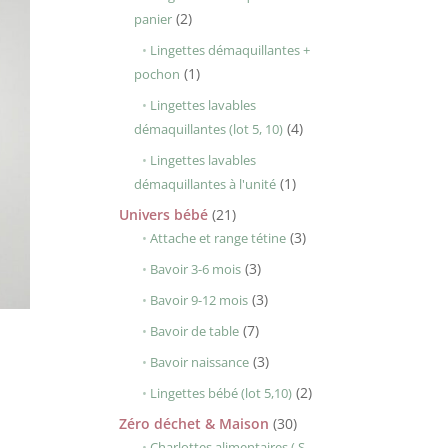
2
2
panier
produits
Lingettes démaquillantes +
1
1
pochon
produit
Lingettes lavables
4
4
démaquillantes (lot 5, 10)
produits
Lingettes lavables
1
1
démaquillantes à l'unité
produit
21
Univers bébé
21
produits
3
3
Attache et range tétine
produits
3
3
Bavoir 3-6 mois
produits
3
3
Bavoir 9-12 mois
produits
7
7
Bavoir de table
produits
3
3
Bavoir naissance
produits
2
2
Lingettes bébé (lot 5,10)
produits
30
Zéro déchet & Maison
30
produits
Charlottes alimentaires ( S,