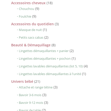
18
Accessoires cheveux
18
9
produits
9
Chouchou
produits
9
9
Foulchie
produits
3
Accessoires du quotidien
3
1
produits
1
Masque de nuit
produit
2
2
Petits sacs cabas
produits
8
Beauté & Démaquillage
8
produits
2
2
Lingettes démaquillantes + panier
produits
1
1
Lingettes démaquillantes + pochon
produit
4
4
Lingettes lavables démaquillantes (lot 5, 10)
produits
1
1
Lingettes lavables démaquillantes à l'unité
produit
21
Univers bébé
21
produits
3
3
Attache et range tétine
produits
3
3
Bavoir 3-6 mois
produits
3
3
Bavoir 9-12 mois
produits
7
7
Bavoir de table