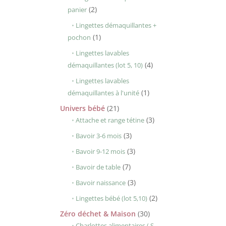
2
2
panier
produits
Lingettes démaquillantes +
1
1
pochon
produit
Lingettes lavables
4
4
démaquillantes (lot 5, 10)
produits
Lingettes lavables
1
1
démaquillantes à l'unité
produit
21
Univers bébé
21
produits
3
3
Attache et range tétine
produits
3
3
Bavoir 3-6 mois
produits
3
3
Bavoir 9-12 mois
produits
7
7
Bavoir de table
produits
3
3
Bavoir naissance
produits
2
2
Lingettes bébé (lot 5,10)
produits
30
Zéro déchet & Maison
30
produits
Charlottes alimentaires ( S,