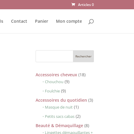
Articles 0
és
Contact
Panier
Mon compte
18
Accessoires cheveux
18
9
produits
9
Chouchou
produits
9
9
Foulchie
produits
3
Accessoires du quotidien
3
1
produits
1
Masque de nuit
produit
2
2
Petits sacs cabas
produits
8
Beauté & Démaquillage
8
produits
Lingettes démaquillantes +