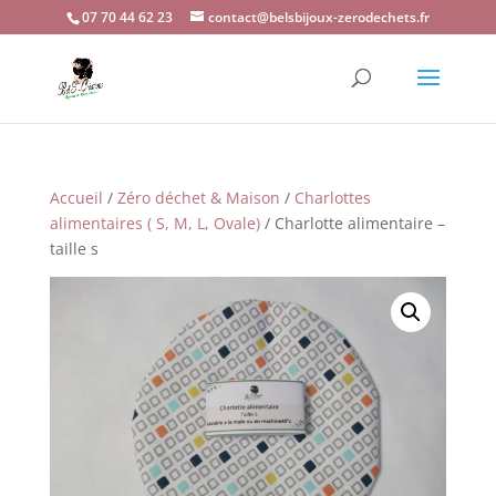
07 70 44 62 23
contact@belsbijoux-zerodechets.fr
Accueil
/
Zéro déchet & Maison
/
Charlottes
alimentaires ( S, M, L, Ovale)
/ Charlotte alimentaire –
taille s