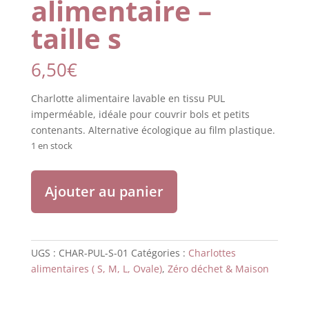
alimentaire –
taille s
6,50
€
Charlotte alimentaire lavable en tissu PUL
imperméable, idéale pour couvrir bols et petits
contenants. Alternative écologique au film plastique.
1 en stock
quantité
Ajouter au panier
de
Charlotte
alimentaire
-
UGS :
CHAR-PUL-S-01
Catégories :
Charlottes
taille
alimentaires ( S, M, L, Ovale)
,
Zéro déchet & Maison
s