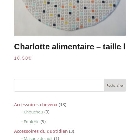
Charlotte alimentaire – taille l
10,50
€
18
Accessoires cheveux
18
9
produits
9
Chouchou
produits
9
9
Foulchie
produits
3
Accessoires du quotidien
3
1
produits
1
Masque de nuit