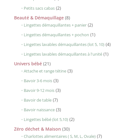
produit
2
2
Petits sacs cabas
produits
8
Beauté & Démaquillage
8
produits
2
2
Lingettes démaquillantes + panier
produits
1
1
Lingettes démaquillantes + pochon
produit
4
4
Lingettes lavables démaquillantes (lot 5, 10)
produits
1
1
Lingettes lavables démaquillantes à l'unité
produit
21
Univers bébé
21
produits
3
3
Attache et range tétine
produits
3
3
Bavoir 3-6 mois
produits
3
3
Bavoir 9-12 mois
produits
7
7
Bavoir de table
produits
3
3
Bavoir naissance
produits
2
2
Lingettes bébé (lot 5,10)
produits
30
Zéro déchet & Maison
30
produits
7
7
Charlottes alimentaires ( S, M, L, Ovale)