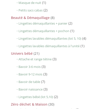
1
produits
1
Masque de nuit
produit
2
2
Petits sacs cabas
produits
8
Beauté & Démaquillage
8
produits
2
2
Lingettes démaquillantes + panier
produits
1
1
Lingettes démaquillantes + pochon
produit
4
4
Lingettes lavables démaquillantes (lot 5, 10)
produits
1
1
Lingettes lavables démaquillantes à l'unité
produit
21
Univers bébé
21
produits
3
3
Attache et range tétine
produits
3
3
Bavoir 3-6 mois
produits
3
3
Bavoir 9-12 mois
produits
7
7
Bavoir de table
produits
3
3
Bavoir naissance
produits
2
2
Lingettes bébé (lot 5,10)
produits
30
Zéro déchet & Maison
30