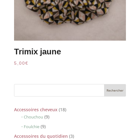
Trimix jaune
5,00
€
18
Accessoires cheveux
18
9
produits
9
Chouchou
produits
9
9
Foulchie
produits
3
Accessoires du quotidien
3