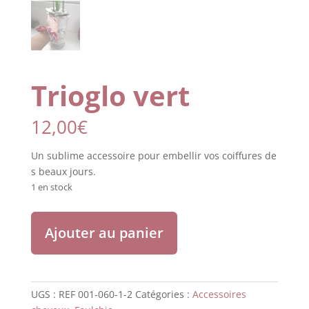
Trioglo vert
12,00
€
Un
sublime
accessoire
pour
embellir
vos
coiffures
de
s
beaux
jours
.
1 en stock
quantité
Ajouter au panier
de
Trioglo
vert
UGS :
REF 001-060-1-2
Catégories :
Accessoires